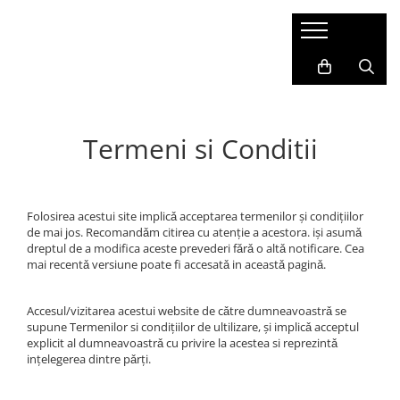
Termeni si Conditii
Folosirea acestui site implicǎ acceptarea termenilor şi condițiilor
de mai jos. Recomandǎm citirea cu atenție a acestora. işi asumǎ
dreptul de a modifica aceste prevederi fǎrǎ o altǎ notificare. Cea
mai recentǎ versiune poate fi accesatǎ in aceastǎ paginǎ.
Accesul/vizitarea acestui website de cǎtre dumneavoastrǎ se
supune Termenilor si condițiilor de ultilizare, şi implicǎ acceptul
explicit al dumneavoastrǎ cu privire la acestea si reprezintǎ
ințelegerea dintre pǎrți.