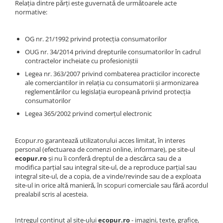
Relația dintre pǎrți este guvernatǎ de urmǎtoarele acte
normative:
OG nr. 21/1992 privind protecția consumatorilor
OUG nr. 34/2014 privind drepturile consumatorilor în cadrul
contractelor incheiate cu profesioniştii
Legea nr. 363/2007 privind combaterea practicilor incorecte
ale comerciantilor in relația cu consumatorii şi armonizarea
reglementǎrilor cu legislația europeanǎ privind protecția
consumatorilor
Legea 365/2002 privind comerțul electronic
Ecopur.ro garanteazǎ utilizatorului acces limitat, în interes
personal (efectuarea de comenzi online, informare), pe site-ul
ecopur.ro
şi nu îi conferǎ dreptul de a descǎrca sau de a
modifica parțial sau integral site-ul, de a reproduce parțial sau
integral site-ul, de a copia, de a vinde/revinde sau de a exploata
site-ul in orice altǎ manierǎ, în scopuri comerciale sau fǎrǎ acordul
prealabil scris al acesteia.
Intregul continut al site-ului
ecopur.ro
- imagini, texte, grafice,