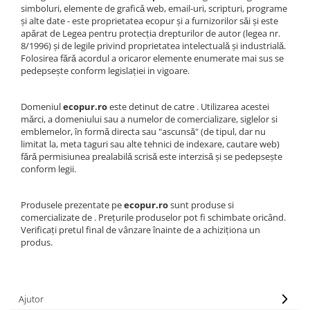
simboluri, elemente de graficǎ web, email-uri, scripturi, programe
şi alte date - este proprietatea ecopur şi a furnizorilor sǎi şi este
apǎrat de Legea pentru protecția drepturilor de autor (legea nr.
8/1996) şi de legile privind proprietatea intelectualǎ şi industrialǎ.
Folosirea fǎrǎ acordul a oricaror elemente enumerate mai sus se
pedepseşte conform legislației in vigoare.
Domeniul
ecopur.ro
este detinut de catre . Utilizarea acestei
mǎrci, a domeniului sau a numelor de comercializare, siglelor si
emblemelor, în formǎ directa sau "ascunsǎ" (de tipul, dar nu
limitat la, meta taguri sau alte tehnici de indexare, cautare web)
fǎrǎ permisiunea prealabilǎ scrisǎ este interzisǎ şi se pedepseşte
conform legii.
Produsele prezentate pe
ecopur.ro
sunt produse si
comercializate de . Prețurile produselor pot fi schimbate oricând.
Verificați pretul final de vânzare înainte de a achiziționa un
produs.
Ajutor