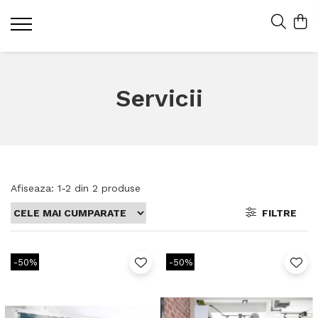
Servicii
Afiseaza:
1-
2
din
2
produse
FILTRE
-50%
-50%