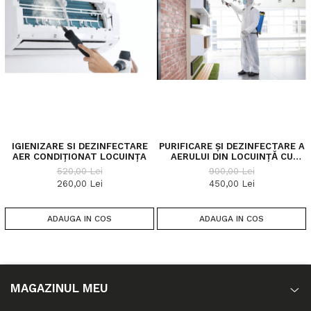
IGIENIZARE SI DEZINFECTARE
PURIFICARE ȘI DEZINFECTARE A
AER CONDIȚIONAT LOCUINȚA
AERULUI DIN LOCUINȚǍ CU
NEOSAN
520,00 Lei
900,00 Lei
260,00 Lei
450,00 Lei
ADAUGA IN COS
ADAUGA IN COS
MAGAZINUL MEU