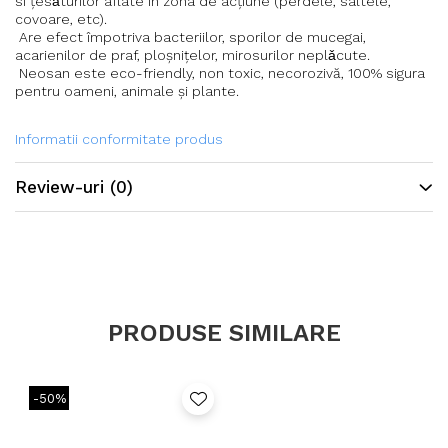
si țesǎturilor aflate în zona de acțiune (perdele, saltele,
covoare, etc).
Are efect împotriva bacteriilor, sporilor de mucegai,
acarienilor de praf, ploşnițelor, mirosurilor neplǎcute.
Neosan este eco-friendly, non toxic, necorozivă, 100% sigura
pentru oameni, animale şi plante.
Informatii conformitate produs
Review-uri
(0)
PRODUSE SIMILARE
-50%