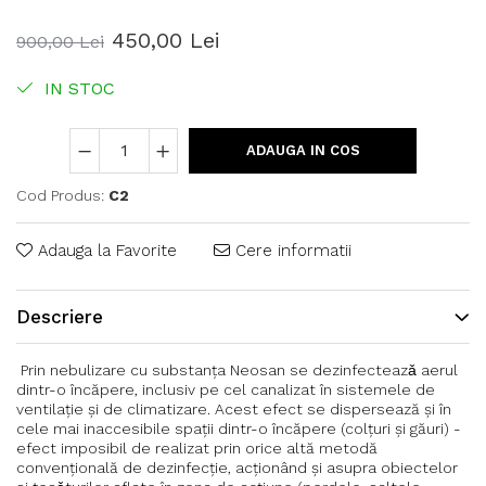
450,00 Lei
900,00 Lei
IN STOC
ADAUGA IN COS
Cod Produs:
C2
Adauga la Favorite
Cere informatii
Descriere
Prin nebulizare cu substanța Neosan se dezinfecteazǎ aerul
dintr-o încăpere, inclusiv pe cel canalizat în sistemele de
ventilație și de climatizare. Acest efect se dispersează și în
cele mai inaccesibile spații dintr-o încăpere (colțuri și găuri) -
efect imposibil de realizat prin orice altă metodă
convențională de dezinfecție, acționând şi asupra obiectelor